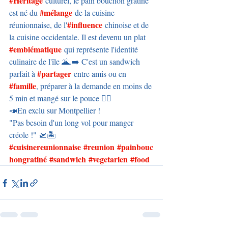
#Héritage
 culturel, le pain bouchon gratiné 
#mélange
est né du 
 de la cuisine 
#influence
réunionnaise, de l'
 chinoise et de 
la cuisine occidentale. Il est devenu un plat 
#emblématique
 qui représente l'identité 
culinaire de l'île 🌋.➡️ C'est un sandwich 
#partager
parfait à 
 entre amis ou en 
#famille
, préparer à la demande en moins de 
5 min et mangé sur le pouce 👍🏻
📣En exclu sur Montpellier !
"Pas besoin d'un long vol pour manger 
créole !" 🛫🏝️
#cuisinereunionnaise
#reunion
#painbouc
hongratiné
#sandwich
#vegetarien
#food