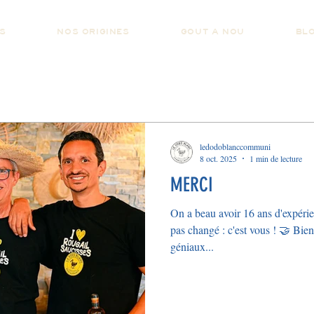
S
NOS ORIGINES
GOUT A NOU
BL
ledodoblanccommuni
8 oct. 2025
1 min de lecture
MERCI
On a beau avoir 16 ans d'expérien
pas changé : c'est vous ! 🤝 Bien
géniaux...