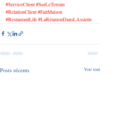
#ServiceClient
#SurLeTerrain
#RelationClient
#FaitMaison
#RestaurantLife
#LaRéunionDansLAssiette
Posts récents
Voir tout